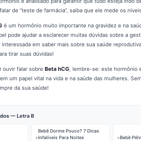
hormônio é analisado para garantir que tudo esteja indo
 falar de “teste de farmácia”, saiba que ele mede os níve
G
é um hormônio muito importante na gravidez e na saúd
l pode ajudar a esclarecer muitas dúvidas sobre a ges
r interessada em saber mais sobre sua saúde reproduti
ara tirar suas dúvidas!
 ouvir falar sobre
Beta hCG
, lembre-se: este hormônio 
e tem um papel vital na vida e na saúde das mulheres. S
empre da sua saúde!
dos — Letra B
Bebê Dorme Pouco? 7 Dicas
Infalíveis Para Noites
Bebê Pélv