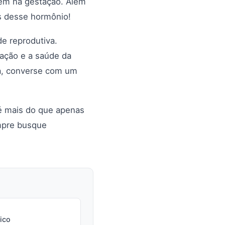
 bem na gestação. Além
is desse hormônio!
e reprodutiva.
tação e a saúde da
va, converse com um
é mais do que apenas
empre busque
ico