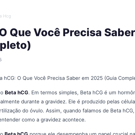
a Hcg
 O Que Você Precisa Sabe
pleto)
5
a hCG: O Que Você Precisa Saber em 2025 (Guia Compl
 o
Beta hCG
. Em termos simples, Beta hCG é um hormôn
almente durante a gravidez. Ele é produzido pelas célu
ertilização do óvulo. Assim, quando falamos de Beta hCG
entender como a gravidez acontece.
 o
Beta hCG
porque ele desempenha um papel crucial na