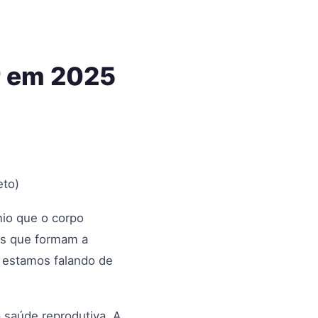
r em 2025
eto)
io que o corpo
las que formam a
, estamos falando de
 saúde reprodutiva. A