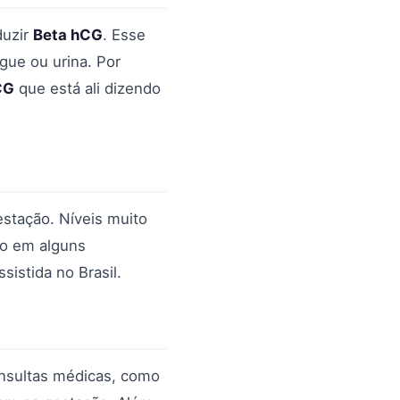
duzir
Beta hCG
. Esse
ue ou urina. Por
CG
que está ali dizendo
stação. Níveis muito
do em alguns
sistida no Brasil.
onsultas médicas, como