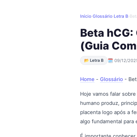
Início
›
Glossário
›
Letra B
›
Bet
Beta hCG:
(Guia Com
📂 Letra B
🗓 09/12/202
Home
-
Glossário
-
Bet
Hoje vamos falar sobre
humano produz, princip
placenta logo após a f
algo fundamental para 
É importante conhecer