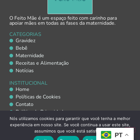
O Feito Mãe é um espaço feito com carinho para
apoiar mães em todas as fases da maternidade.
CATEGORIAS
Gravidez
Bebê
Maternidade
Receitas e Alimentação
Notícias
INSTITUCIONAL
Home
Políticas de Cookies
Contato
Política de Privacidade
Nós utilizamos cookies para garantir que você tenha a melhor
Política de Uso de IA
experiência em nosso site. Se você continua a usar este site,
assumimos que você está satisfeito.
PT
Copyright © 2025 Feito Mãe. Todos os direitos reservados