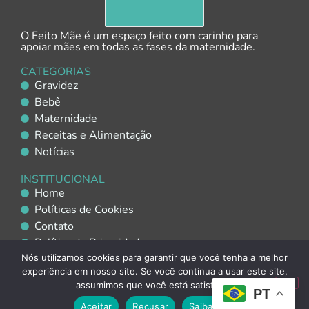
O Feito Mãe é um espaço feito com carinho para
apoiar mães em todas as fases da maternidade.
CATEGORIAS
Gravidez
Bebê
Maternidade
Receitas e Alimentação
Notícias
INSTITUCIONAL
Home
Políticas de Cookies
Contato
Política de Privacidade
Política de Uso de IA
Nós utilizamos cookies para garantir que você tenha a melhor
experiência em nosso site. Se você continua a usar este site,
assumimos que você está satisfeito.
PT
Copyright © 2025 Feito Mãe. Todos os direitos reservados
Aceitar
Recusar
Saiba mais