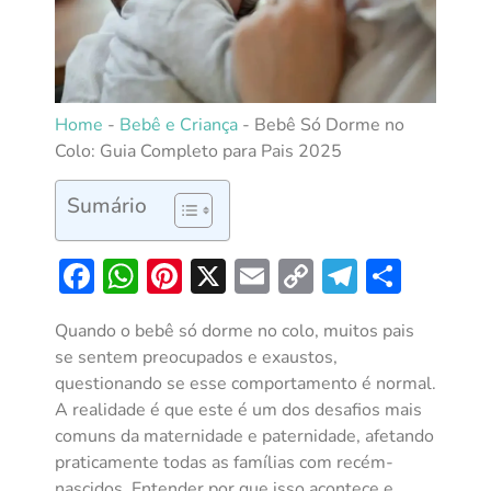
Home
-
Bebê e Criança
-
Bebê Só Dorme no
Colo: Guia Completo para Pais 2025
Sumário
Facebook
WhatsApp
Pinterest
X
Email
Copy
Telegra
Shar
Link
Quando o bebê só dorme no colo, muitos pais
se sentem preocupados e exaustos,
questionando se esse comportamento é normal.
A realidade é que este é um dos desafios mais
comuns da maternidade e paternidade, afetando
praticamente todas as famílias com recém-
nascidos. Entender por que isso acontece e