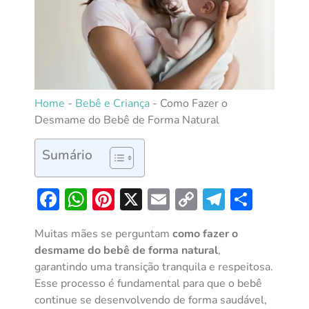
Home
-
Bebê e Criança
-
Como Fazer o
Desmame do Bebê de Forma Natural
Sumário
Facebook
WhatsApp
Pinterest
X
Email
Copy
Telegra
Shar
Link
Muitas mães se perguntam
como fazer o
desmame do bebê de forma natural
,
garantindo uma transição tranquila e respeitosa.
Esse processo é fundamental para que o bebê
continue se desenvolvendo de forma saudável,