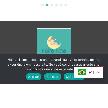
Nós utilizamos cookies para garantir que você tenha a melhor
experiência em nosso site. Se você continua a usar este site,
O Feito Mãe é um espaço feito com carinho para
assumimos que você está satisfeito.
apoiar mães em todas as fases da maternidade.
PT
Aceitar
Recusar
Saiba mais
CATEGORIAS
Gravidez
Bebê
Maternidade
Receitas e Alimentação
Notícias