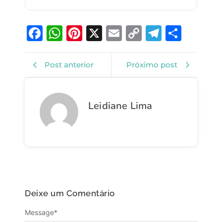
Facebook
WhatsApp
Pinterest
X
Email
Copy
Telegra
Shar
Link
Post anterior
Próximo post
Leidiane Lima
Deixe um Comentário
Message
*