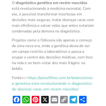
O
diagnóstico genético em recém-nascidos
está revolucionando a medicina neonatal. Com
ele, é possível transformar incertezas em
decisões mais seguras, tratar doenças raras com
mais eficiência e salvar vidas que antes estariam
condenadas pela demora no diagnóstico.
Projetos como o Odisseia são apenas o começo
de uma nova era, onde a genética deixa de ser
um campo restrito a laboratórios e passa a
ocupar o centro das decisões médicas, com foco
na vida e no bem-estar dos mais frágeis: os
bebês.
Fonte>>
https://paisefilhos.com.br/bebes/como-
a-genetica-esta-revolucionando-o-diagnostico-
de-doencas-raras-em-recem-nascidos/
Facebook
WhatsApp
Pinterest
X
Email
Copy
Telegra
Shar