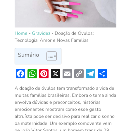
Home
-
Gravidez
-
Doação de Óvulos:
Tecnologia, Amor e Novas Famílias
Sumário
Facebook
WhatsApp
Pinterest
X
Email
Copy
Telegra
Shar
Link
A doação de óvulos tem transformado a vida de
muitas famílias brasileiras. Embora o tema ainda
envolva dúvidas e preconceitos, histórias
emocionantes mostram como esse gesto
altruísta pode ser decisivo para realizar o sonho
da maternidade. Um exemplo comovente vem
de João Vitor Santos, um homem trans de 29