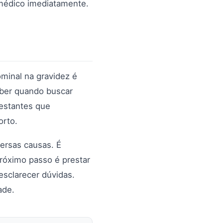
 médico imediatamente.
minal na gravidez é
aber quando buscar
estantes que
orto.
ersas causas. É
róximo passo é prestar
sclarecer dúvidas.
ade.