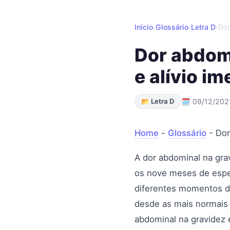
Início
›
Glossário
›
Letra D
›
Dor
Dor abdomi
e alívio im
📂 Letra D
🗓 09/12/202
Home
-
Glossário
-
Dor
A dor abdominal na gr
os nove meses de esper
diferentes momentos da
desde as mais normais 
abdominal na gravidez