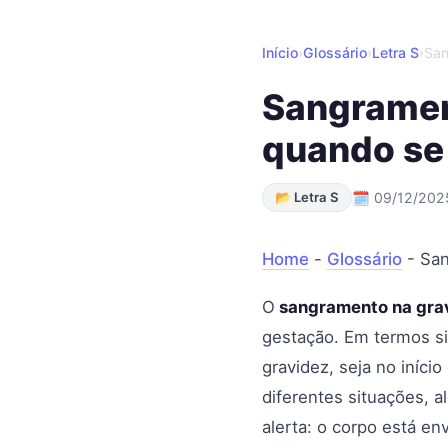
Início
›
Glossário
›
Letra S
›
San
Sangrament
quando se
📂 Letra S
🗓 09/12/202
Home
-
Glossário
-
San
O
sangramento na gra
gestação. Em termos si
gravidez, seja no iníci
diferentes situações, 
alerta: o corpo está e