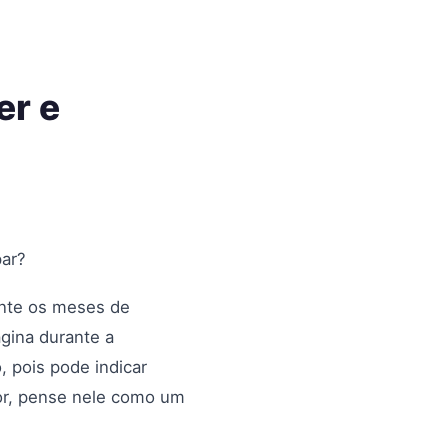
er e
par?
ante os meses de
gina durante a
, pois pode indicar
hor, pense nele como um