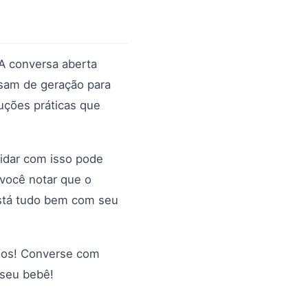
 A conversa aberta
ssam de geração para
uções práticas que
idar com isso pode
 você notar que o
está tudo bem com seu
sos! Converse com
 seu bebê!