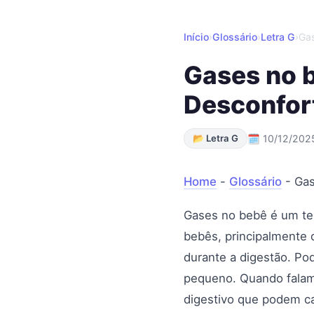
Início
›
Glossário
›
Letra G
›
Ga
Gases no b
Desconfor
📂 Letra G
🗓 10/12/202
Home
-
Glossário
-
Gas
Gases no bebê é um te
bebês, principalmente 
durante a digestão. Po
pequeno. Quando falamo
digestivo que podem c