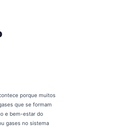
o
acontece porque muitos
s gases que se formam
to e bem-estar do
ou gases no sistema