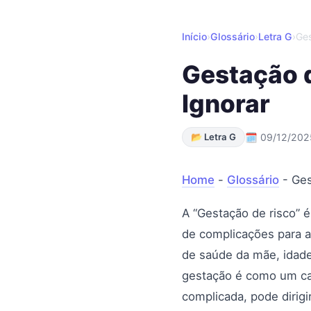
Início
›
Glossário
›
Letra G
›
Ges
Gestação d
Ignorar
📂 Letra G
🗓 09/12/202
Home
-
Glossário
-
Ges
A “Gestação de risco”
de complicações para a
de saúde da mãe, idade
gestação é como um car
complicada, pode dirig