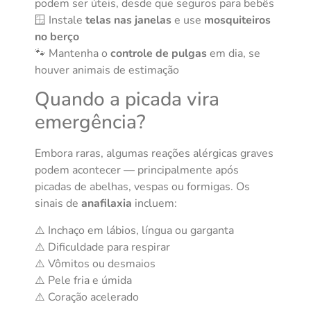
podem ser úteis, desde que seguros para bebês
🪟 Instale
telas nas janelas
e use
mosquiteiros
no berço
🐾 Mantenha o
controle de pulgas
em dia, se
houver animais de estimação
Quando a picada vira
emergência?
Embora raras, algumas reações alérgicas graves
podem acontecer — principalmente após
picadas de abelhas, vespas ou formigas. Os
sinais de
anafilaxia
incluem:
⚠️ Inchaço em lábios, língua ou garganta
⚠️ Dificuldade para respirar
⚠️ Vômitos ou desmaios
⚠️ Pele fria e úmida
⚠️ Coração acelerado