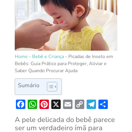
Home
-
Bebê e Criança
-
Picadas de Inseto em
Bebês: Guia Prático para Proteger, Aliviar e
Saber Quando Procurar Ajuda
Sumário
Facebook
WhatsApp
Pinterest
X
Email
Copy
Telegra
Shar
Link
A pele delicada do bebê parece
ser um verdadeiro ímã para