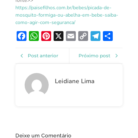
fonte>>
https://paisefilhos.com.br/bebes/picada-de-
mosquito-formiga-ou-abelha-em-bebe-saiba-
como-agir-com-seguranca/
Facebook
WhatsApp
Pinterest
X
Email
Copy
Telegra
Shar
Link
Post anterior
Próximo post
Leidiane Lima
Deixe um Comentário